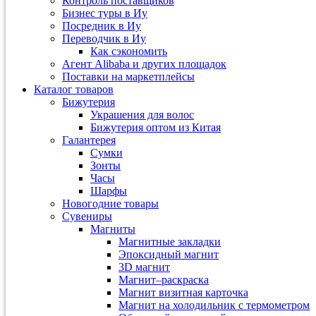
Контроль поставщиков
Бизнес туры в Иу
Посредник в Иу
Переводчик в Иу
Как сэкономить
Агент Alibaba и других площадок
Поставки на маркетплейсы
Каталог товаров
Бижутерия
Украшения для волос
Бижутерия оптом из Китая
Галантерея
Сумки
Зонты
Часы
Шарфы
Новогодние товары
Сувениры
Магниты
Магнитные закладки
Эпоксидный магнит
3D магнит
Магнит–раскраска
Магнит визитная карточка
Магнит на холодильник с термометром