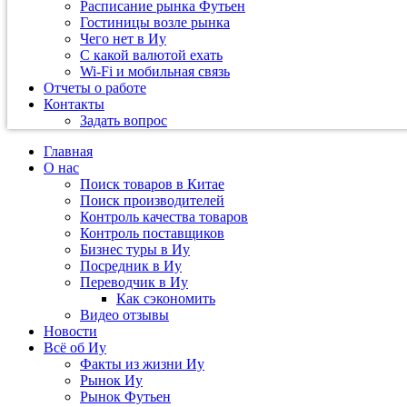
Расписание рынка Футьен
Гостиницы возле рынка
Чего нет в Иу
С какой валютой ехать
Wi-Fi и мобильная связь
Отчеты о работе
Контакты
Задать вопрос
Главная
О нас
Поиск товаров в Китае
Поиск производителей
Контроль качества товаров
Контроль поставщиков
Бизнес туры в Иу
Посредник в Иу
Переводчик в Иу
Как сэкономить
Видео отзывы
Новости
Всё об Иу
Факты из жизни Иу
Рынок Иу
Рынок Футьен