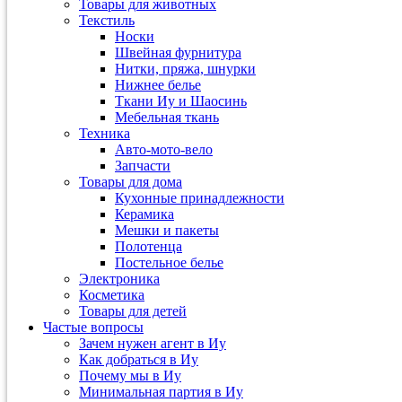
Товары для животных
Текстиль
Носки
Швейная фурнитура
Нитки, пряжа, шнурки
Нижнее белье
Ткани Иу и Шаосинь
Мебельная ткань
Техника
Авто-мото-вело
Запчасти
Товары для дома
Кухонные принадлежности
Керамика
Мешки и пакеты
Полотенца
Постельное белье
Электроника
Косметика
Товары для детей
Частые вопросы
Зачем нужен агент в Иу
Как добраться в Иу
Почему мы в Иу
Минимальная партия в Иу