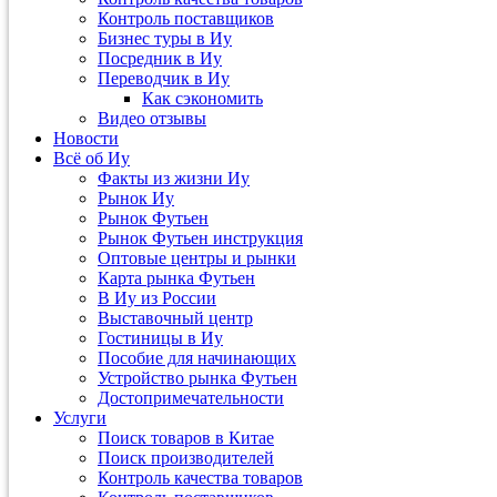
Контроль поставщиков
Бизнес туры в Иу
Посредник в Иу
Переводчик в Иу
Как сэкономить
Видео отзывы
Новости
Всё об Иу
Факты из жизни Иу
Рынок Иу
Рынок Футьен
Рынок Футьен инструкция
Оптовые центры и рынки
Карта рынка Футьен
В Иу из России
Выставочный центр
Гостиницы в Иу
Пособие для начинающих
Устройство рынка Футьен
Достопримечательности
Услуги
Поиск товаров в Китае
Поиск производителей
Контроль качества товаров