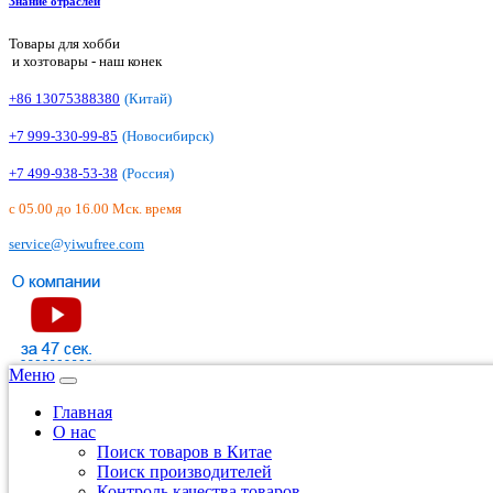
Знание отраслей
Товары для хобби
и хозтовары - наш конек
+86 13075388380
(Китай)
+7 999-330-99-85
(Новосибирск)
+7 499-938-53-38
(Россия)
с 05.00 до 16.00 Мск. время
service@yiwufree.com
Меню
Главная
О нас
Поиск товаров в Китае
Поиск производителей
Контроль качества товаров