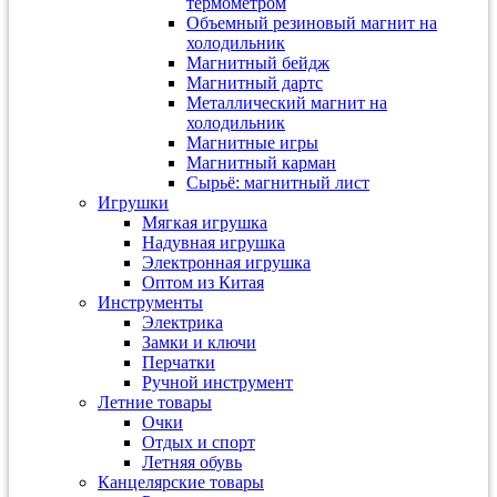
термометром
Объемный резиновый магнит на
холодильник
Магнитный бейдж
Магнитный дартс
Металлический магнит на
холодильник
Магнитные игры
Магнитный карман
Сырьё: магнитный лист
Игрушки
Мягкая игрушка
Надувная игрушка
Электронная игрушка
Оптом из Китая
Инструменты
Электрика
Замки и ключи
Перчатки
Ручной инструмент
Летние товары
Очки
Отдых и спорт
Летняя обувь
Канцелярские товары