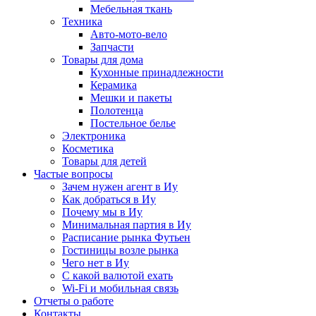
Мебельная ткань
Техника
Авто-мото-вело
Запчасти
Товары для дома
Кухонные принадлежности
Керамика
Мешки и пакеты
Полотенца
Постельное белье
Электроника
Косметика
Товары для детей
Частые вопросы
Зачем нужен агент в Иу
Как добраться в Иу
Почему мы в Иу
Минимальная партия в Иу
Расписание рынка Футьен
Гостиницы возле рынка
Чего нет в Иу
С какой валютой ехать
Wi-Fi и мобильная связь
Отчеты о работе
Контакты