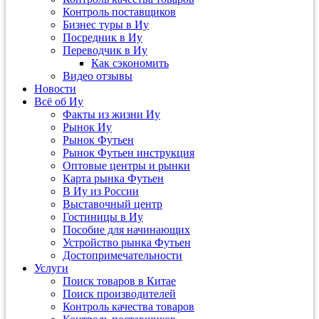
Контроль поставщиков
Бизнес туры в Иу
Посредник в Иу
Переводчик в Иу
Как сэкономить
Видео отзывы
Новости
Всё об Иу
Факты из жизни Иу
Рынок Иу
Рынок Футьен
Рынок Футьен инструкция
Оптовые центры и рынки
Карта рынка Футьен
В Иу из России
Выставочный центр
Гостиницы в Иу
Пособие для начинающих
Устройство рынка Футьен
Достопримечательности
Услуги
Поиск товаров в Китае
Поиск производителей
Контроль качества товаров