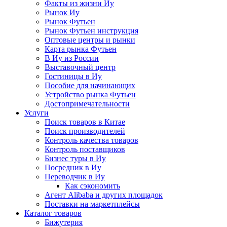
Факты из жизни Иу
Рынок Иу
Рынок Футьен
Рынок Футьен инструкция
Оптовые центры и рынки
Карта рынка Футьен
В Иу из России
Выставочный центр
Гостиницы в Иу
Пособие для начинающих
Устройство рынка Футьен
Достопримечательности
Услуги
Поиск товаров в Китае
Поиск производителей
Контроль качества товаров
Контроль поставщиков
Бизнес туры в Иу
Посредник в Иу
Переводчик в Иу
Как сэкономить
Агент Alibaba и других площадок
Поставки на маркетплейсы
Каталог товаров
Бижутерия