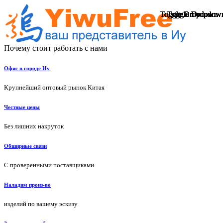
Toggle Dropdown
Toggle Dropdown
Toggle Dropdown
Toggle Dropdown
Toggle Dropdown
Toggle Dropdown
Toggle Dropdown
Toggle Dropdown
Toggle Dropdown
Toggle Dropdown
Toggle Dropdown
Toggle Dropdown
Toggle Dropdown
Toggle Dropdown
Toggle Dropdow
Toggle Dropdow
Toggle Dropdow
Toggle Dropdow
Toggle Dropdow
Toggle Dropdow
Почему стоит работать с нами
Офис в городе Иу
Крупнейший оптовый рынок Китая
Честные цены
Без лишних накруток
Обширные связи
С проверенными поставщиками
Наладим произ-во
изделий по вашему эскизу