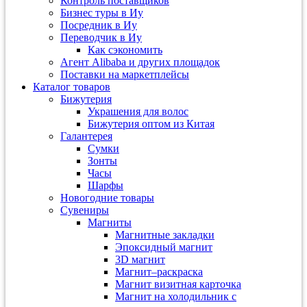
Контроль поставщиков
Бизнес туры в Иу
Посредник в Иу
Переводчик в Иу
Как сэкономить
Агент Alibaba и других площадок
Поставки на маркетплейсы
Каталог товаров
Бижутерия
Украшения для волос
Бижутерия оптом из Китая
Галантерея
Сумки
Зонты
Часы
Шарфы
Новогодние товары
Сувениры
Магниты
Магнитные закладки
Эпоксидный магнит
3D магнит
Магнит–раскраска
Магнит визитная карточка
Магнит на холодильник с