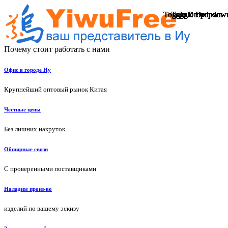
Toggle Dropdown
Toggle Dropdown
Toggle Dropdown
Toggle Dropdown
Toggle Dropdown
Toggle Dropdown
Toggle Dropdown
Toggle Dropdown
Toggle Dropdown
Toggle Dropdown
Toggle Dropdown
Toggle Dropdown
Toggle Dropdown
Toggle Dropdown
Toggle Dropdow
Toggle Dropdow
Toggle Dropdow
Toggle Dropdow
Toggle Dropdow
Toggle Dropdow
Почему стоит работать с нами
Офис в городе Иу
Крупнейший оптовый рынок Китая
Честные цены
Без лишних накруток
Обширные связи
С проверенными поставщиками
Наладим произ-во
изделий по вашему эскизу