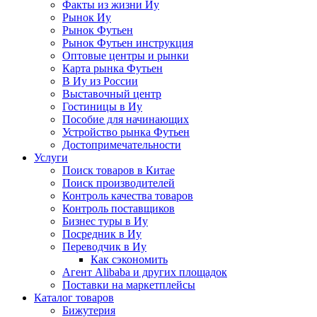
Факты из жизни Иу
Рынок Иу
Рынок Футьен
Рынок Футьен инструкция
Оптовые центры и рынки
Карта рынка Футьен
В Иу из России
Выставочный центр
Гостиницы в Иу
Пособие для начинающих
Устройство рынка Футьен
Достопримечательности
Услуги
Поиск товаров в Китае
Поиск производителей
Контроль качества товаров
Контроль поставщиков
Бизнес туры в Иу
Посредник в Иу
Переводчик в Иу
Как сэкономить
Агент Alibaba и других площадок
Поставки на маркетплейсы
Каталог товаров
Бижутерия