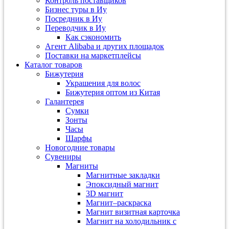
Контроль поставщиков
Бизнес туры в Иу
Посредник в Иу
Переводчик в Иу
Как сэкономить
Агент Alibaba и других площадок
Поставки на маркетплейсы
Каталог товаров
Бижутерия
Украшения для волос
Бижутерия оптом из Китая
Галантерея
Сумки
Зонты
Часы
Шарфы
Новогодние товары
Сувениры
Магниты
Магнитные закладки
Эпоксидный магнит
3D магнит
Магнит–раскраска
Магнит визитная карточка
Магнит на холодильник с