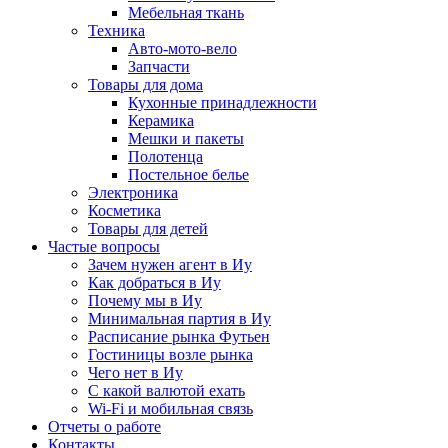
Мебельная ткань
Техника
Авто-мото-вело
Запчасти
Товары для дома
Кухонные принадлежности
Керамика
Мешки и пакеты
Полотенца
Постельное белье
Электроника
Косметика
Товары для детей
Частые вопросы
Зачем нужен агент в Иу
Как добраться в Иу
Почему мы в Иу
Минимальная партия в Иу
Расписание рынка Футьен
Гостиницы возле рынка
Чего нет в Иу
С какой валютой ехать
Wi-Fi и мобильная связь
Отчеты о работе
Контакты