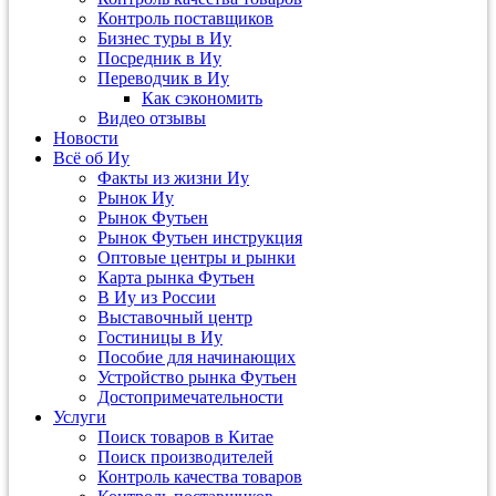
Контроль поставщиков
Бизнес туры в Иу
Посредник в Иу
Переводчик в Иу
Как сэкономить
Видео отзывы
Новости
Всё об Иу
Факты из жизни Иу
Рынок Иу
Рынок Футьен
Рынок Футьен инструкция
Оптовые центры и рынки
Карта рынка Футьен
В Иу из России
Выставочный центр
Гостиницы в Иу
Пособие для начинающих
Устройство рынка Футьен
Достопримечательности
Услуги
Поиск товаров в Китае
Поиск производителей
Контроль качества товаров