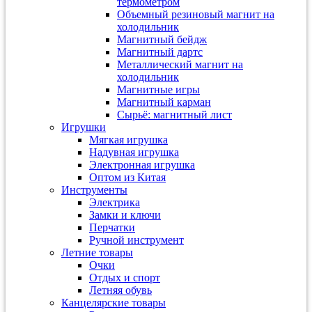
термометром
Объемный резиновый магнит на
холодильник
Магнитный бейдж
Магнитный дартс
Металлический магнит на
холодильник
Магнитные игры
Магнитный карман
Сырьё: магнитный лист
Игрушки
Мягкая игрушка
Надувная игрушка
Электронная игрушка
Оптом из Китая
Инструменты
Электрика
Замки и ключи
Перчатки
Ручной инструмент
Летние товары
Очки
Отдых и спорт
Летняя обувь
Канцелярские товары