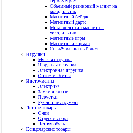
термометром
Объемный резиновый магнит на
холодильник
Магнитный бейдж
Магнитный дартс
Металлический магнит на
холодильник
Магнитные игры
Магнитный карман
Сырьё: магнитный лист
Игрушки
Мягкая игрушка
Надувная игрушка
Электронная игрушка
Оптом из Китая
Инструменты
Электрика
Замки и ключи
Перчатки
Ручной инструмент
Летние товары
Очки
Отдых и спорт
Летняя обувь
Канцелярские товары