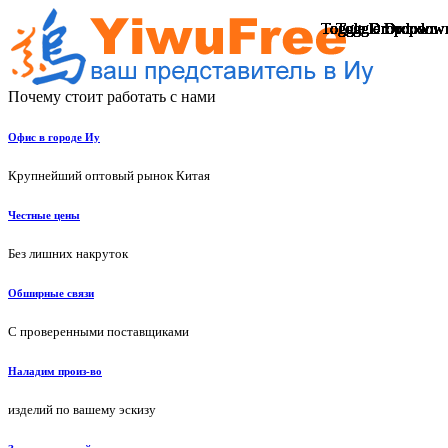
Toggle Dropdown
Toggle Dropdown
Toggle Dropdown
Toggle Dropdown
Toggle Dropdown
Toggle Dropdown
Toggle Dropdown
Toggle Dropdown
Toggle Dropdown
Toggle Dropdown
Toggle Dropdown
Toggle Dropdown
Toggle Dropdown
Toggle Dropdown
Toggle Dropdow
Toggle Dropdow
Toggle Dropdow
Toggle Dropdow
Toggle Dropdow
Toggle Dropdow
Почему стоит работать с нами
Офис в городе Иу
Крупнейший оптовый рынок Китая
Честные цены
Без лишних накруток
Обширные связи
С проверенными поставщиками
Наладим произ-во
изделий по вашему эскизу