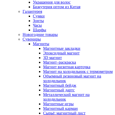
Украшения для волос
Бижутерия оптом из Китая
Галантерея
Сумки
Зонты
Часы
Шарфы
Новогодние товары
Сувениры
Магниты
Магнитные закладки
Эпоксидный магнит
3D магнит
Магнит–раскраска
Магнит визитная карточка
Магнит на холодильник с термометром
Объемный резиновый магнит на
холодильник
Магнитный бейдж
Магнитный дартс
Металлический магнит на
холодильник
Магнитные игры
Магнитный карман
Сырьё: магнитный лист