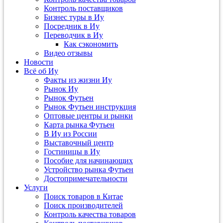
Контроль поставщиков
Бизнес туры в Иу
Посредник в Иу
Переводчик в Иу
Как сэкономить
Видео отзывы
Новости
Всё об Иу
Факты из жизни Иу
Рынок Иу
Рынок Футьен
Рынок Футьен инструкция
Оптовые центры и рынки
Карта рынка Футьен
В Иу из России
Выставочный центр
Гостиницы в Иу
Пособие для начинающих
Устройство рынка Футьен
Достопримечательности
Услуги
Поиск товаров в Китае
Поиск производителей
Контроль качества товаров