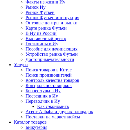
Факты из жизни Иу
Рынок Иу
Рынок Футьен
Рынок Футьен инструкция
Оптовые центры и рынки
Карта рынка Футьен
В Иу из России
Выставочный центр
Гостиницы в Иу
Пособие для начинающих
Устройство рынка Футьен
Достопримечательности
Услуги
Поиск товаров в Китае
Поиск производителей
Контроль качества товаров
Контроль поставщиков
Бизнес туры в Иу
Посредник в Иу
Переводчик в Иу
Как сэкономить
Агент Alibaba и других площадок
Поставки на маркетплейсы
Каталог товаров
Бижутерия