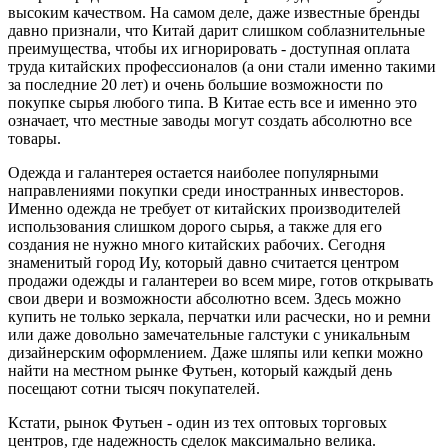
высоким качеством. На самом деле, даже известные бренды
давно признали, что Китай дарит слишком соблазнительные
преимущества, чтобы их игнорировать - доступная оплата
труда китайских профессионалов (а они стали именно такими
за последние 20 лет) и очень большие возможности по
покупке сырья любого типа. В Китае есть все и именно это
означает, что местные заводы могут создать абсолютно все
товары.
Одежда и галантерея остается наиболее популярными
направлениями покупки среди иностранных инвесторов.
Именно одежда не требует от китайских производителей
использования слишком дорого сырья, а также для его
создания не нужно много китайских рабочих. Сегодня
знаменитый город Иу, который давно считается центром
продажи одежды и галантереи во всем мире, готов открывать
свои двери и возможности абсолютно всем. Здесь можно
купить не только зеркала, перчатки или расчески, но и ремни
или даже довольно замечательные галстуки с уникальным
дизайнерским оформлением. Даже шляпы или кепки можно
найти на местном рынке Футьен, который каждый день
посещают сотни тысяч покупателей.
Кстати, рынок Футьен - один из тех оптовых торговых
центров, где надежность сделок максимально велика.