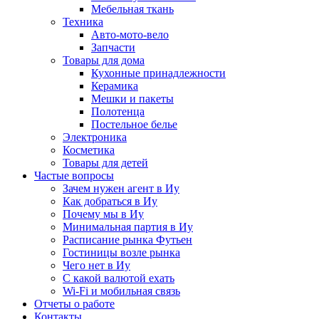
Мебельная ткань
Техника
Авто-мото-вело
Запчасти
Товары для дома
Кухонные принадлежности
Керамика
Мешки и пакеты
Полотенца
Постельное белье
Электроника
Косметика
Товары для детей
Частые вопросы
Зачем нужен агент в Иу
Как добраться в Иу
Почему мы в Иу
Минимальная партия в Иу
Расписание рынка Футьен
Гостиницы возле рынка
Чего нет в Иу
С какой валютой ехать
Wi-Fi и мобильная связь
Отчеты о работе
Контакты