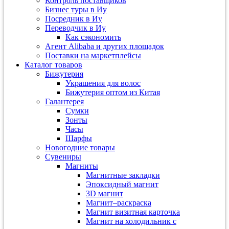
Контроль поставщиков
Бизнес туры в Иу
Посредник в Иу
Переводчик в Иу
Как сэкономить
Агент Alibaba и других площадок
Поставки на маркетплейсы
Каталог товаров
Бижутерия
Украшения для волос
Бижутерия оптом из Китая
Галантерея
Сумки
Зонты
Часы
Шарфы
Новогодние товары
Сувениры
Магниты
Магнитные закладки
Эпоксидный магнит
3D магнит
Магнит–раскраска
Магнит визитная карточка
Магнит на холодильник с