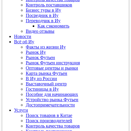
Контроль поставщиков
Бизнес туры в Иу
Посредник в Иу
Переводчик в Иу
Как сэкономить
Видео отзывы
Новости
Всё об Иу
Факты из жизни Иу
Рынок Иу
Рынок Футьен
Рынок Футьен инструкция
Оптовые центры и рынки
Карта рынка Футьен
В Иу из России
Выставочный центр
Гостиницы в Иу
Пособие для начинающих
Устройство рынка Футьен
Достопримечательности
Услуги
Поиск товаров в Китае
Поиск производителей
Контроль качества товаров