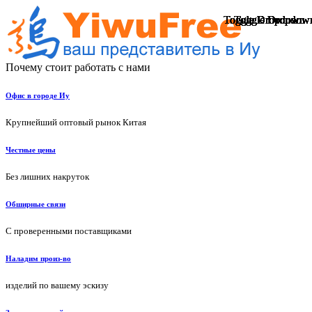
Toggle Dropdown
Toggle Dropdown
Toggle Dropdown
Toggle Dropdown
Toggle Dropdown
Toggle Dropdown
Toggle Dropdown
Toggle Dropdown
Toggle Dropdown
Toggle Dropdown
Toggle Dropdown
Toggle Dropdown
Toggle Dropdown
Toggle Dropdown
Toggle Dropdow
Toggle Dropdow
Toggle Dropdow
Toggle Dropdow
Toggle Dropdow
Toggle Dropdow
Почему стоит работать с нами
Офис в городе Иу
Крупнейший оптовый рынок Китая
Честные цены
Без лишних накруток
Обширные связи
С проверенными поставщиками
Наладим произ-во
изделий по вашему эскизу