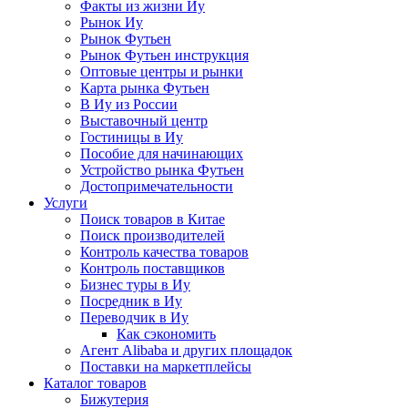
Факты из жизни Иу
Рынок Иу
Рынок Футьен
Рынок Футьен инструкция
Оптовые центры и рынки
Карта рынка Футьен
В Иу из России
Выставочный центр
Гостиницы в Иу
Пособие для начинающих
Устройство рынка Футьен
Достопримечательности
Услуги
Поиск товаров в Китае
Поиск производителей
Контроль качества товаров
Контроль поставщиков
Бизнес туры в Иу
Посредник в Иу
Переводчик в Иу
Как сэкономить
Агент Alibaba и других площадок
Поставки на маркетплейсы
Каталог товаров
Бижутерия