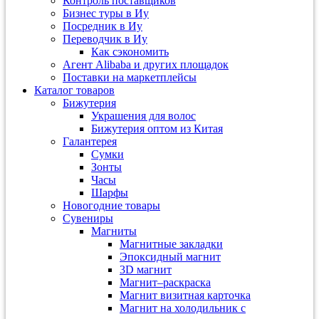
Контроль поставщиков
Бизнес туры в Иу
Посредник в Иу
Переводчик в Иу
Как сэкономить
Агент Alibaba и других площадок
Поставки на маркетплейсы
Каталог товаров
Бижутерия
Украшения для волос
Бижутерия оптом из Китая
Галантерея
Сумки
Зонты
Часы
Шарфы
Новогодние товары
Сувениры
Магниты
Магнитные закладки
Эпоксидный магнит
3D магнит
Магнит–раскраска
Магнит визитная карточка
Магнит на холодильник с