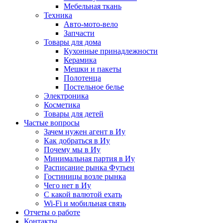
Мебельная ткань
Техника
Авто-мото-вело
Запчасти
Товары для дома
Кухонные принадлежности
Керамика
Мешки и пакеты
Полотенца
Постельное белье
Электроника
Косметика
Товары для детей
Частые вопросы
Зачем нужен агент в Иу
Как добраться в Иу
Почему мы в Иу
Минимальная партия в Иу
Расписание рынка Футьен
Гостиницы возле рынка
Чего нет в Иу
С какой валютой ехать
Wi-Fi и мобильная связь
Отчеты о работе
Контакты