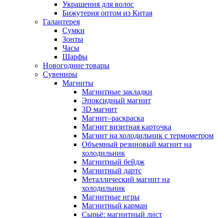
Украшения для волос
Бижутерия оптом из Китая
Галантерея
Сумки
Зонты
Часы
Шарфы
Новогодние товары
Сувениры
Магниты
Магнитные закладки
Эпоксидный магнит
3D магнит
Магнит–раскраска
Магнит визитная карточка
Магнит на холодильник с термометром
Объемный резиновый магнит на
холодильник
Магнитный бейдж
Магнитный дартс
Металлический магнит на
холодильник
Магнитные игры
Магнитный карман
Сырьё: магнитный лист