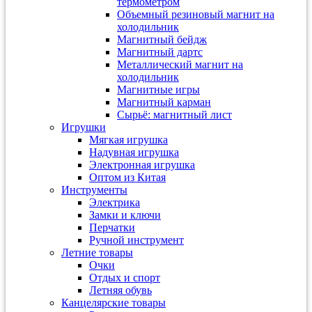
термометром
Объемный резиновый магнит на
холодильник
Магнитный бейдж
Магнитный дартс
Металлический магнит на
холодильник
Магнитные игры
Магнитный карман
Сырьё: магнитный лист
Игрушки
Мягкая игрушка
Надувная игрушка
Электронная игрушка
Оптом из Китая
Инструменты
Электрика
Замки и ключи
Перчатки
Ручной инструмент
Летние товары
Очки
Отдых и спорт
Летняя обувь
Канцелярские товары