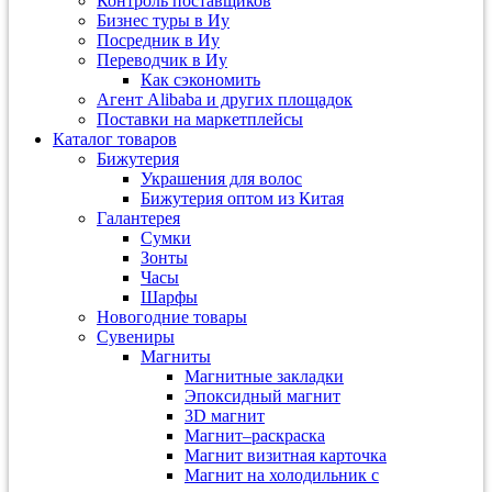
Контроль поставщиков
Бизнес туры в Иу
Посредник в Иу
Переводчик в Иу
Как сэкономить
Агент Alibaba и других площадок
Поставки на маркетплейсы
Каталог товаров
Бижутерия
Украшения для волос
Бижутерия оптом из Китая
Галантерея
Сумки
Зонты
Часы
Шарфы
Новогодние товары
Сувениры
Магниты
Магнитные закладки
Эпоксидный магнит
3D магнит
Магнит–раскраска
Магнит визитная карточка
Магнит на холодильник с