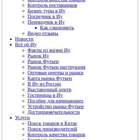
Контроль поставщиков
Бизнес туры в Иу
Посредник в Иу
Переводчик в Иу
Как сэкономить
Видео отзывы
Новости
Всё об Иу
Факты из жизни Иу
Рынок Иу
Рынок Футьен
Рынок Футьен инструкция
Оптовые центры и рынки
Карта рынка Футьен
В Иу из России
Выставочный центр
Гостиницы в Иу
Пособие для начинающих
Устройство рынка Футьен
Достопримечательности
Услуги
Поиск товаров в Китае
Поиск производителей
Контроль качества товаров