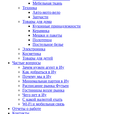
Мебельная ткань
Техника
Авто-мото-вело
Запчасти
Товары для дома
Кухонные принадлежности
Керамика
Мешки и пакеты
Полотенца
Постельное белье
Электроника
Косметика
Товары для детей
Частые вопросы
Зачем нужен агент в Иу
Как добраться в Иу
Почему мы в Иу
Минимальная партия в Иу
Расписание рынка Футьен
Гостиницы возле рынка
Чего нет в Иу
С какой валютой ехать
Wi-Fi и мобильная связь
Отчеты о работе
Контакты