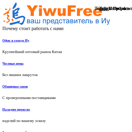
Toggle Dropdown
Toggle Dropdown
Toggle Dropdown
Toggle Dropdown
Toggle Dropdown
Toggle Dropdown
Toggle Dropdown
Toggle Dropdown
Toggle Dropdown
Toggle Dropdown
Toggle Dropdown
Toggle Dropdown
Toggle Dropdown
Toggle Dropdown
Toggle Dropdow
Toggle Dropdow
Toggle Dropdow
Toggle Dropdow
Toggle Dropdow
Toggle Dropdow
Почему стоит работать с нами
Офис в городе Иу
Крупнейший оптовый рынок Китая
Честные цены
Без лишних накруток
Обширные связи
С проверенными поставщиками
Наладим произ-во
изделий по вашему эскизу