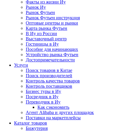
Факты из жизни Иу
Рынок Иу
Рынок Футьен
Рынок Футьен инструкция
Оптовые центры и рынки
Карта рынка Футьен
В Иу из России
Выставочный центр
Гостиницы в Иу
Пособие для начинающих
Устройство рынка Футьен
Достопримечательности
Услуги
Поиск товаров в Китае
Поиск производителей
Контроль качества товаров
Контроль поставщиков
Бизнес туры в Иу
Посредник в Иу
Переводчик в Иу
Как сэкономить
Агент Alibaba и других площадок
Поставки на маркетплейсы
Каталог товаров
Бижутерия