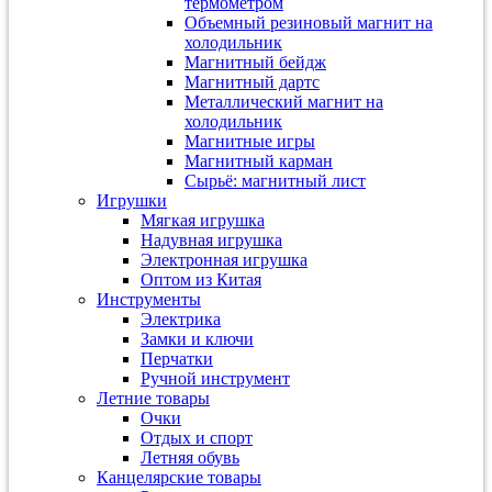
термометром
Объемный резиновый магнит на
холодильник
Магнитный бейдж
Магнитный дартс
Металлический магнит на
холодильник
Магнитные игры
Магнитный карман
Сырьё: магнитный лист
Игрушки
Мягкая игрушка
Надувная игрушка
Электронная игрушка
Оптом из Китая
Инструменты
Электрика
Замки и ключи
Перчатки
Ручной инструмент
Летние товары
Очки
Отдых и спорт
Летняя обувь
Канцелярские товары